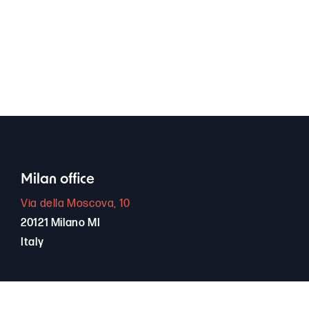
Milan office
Via della Moscova, 10
20121 Milano MI
Italy
+39 389 66 94 256