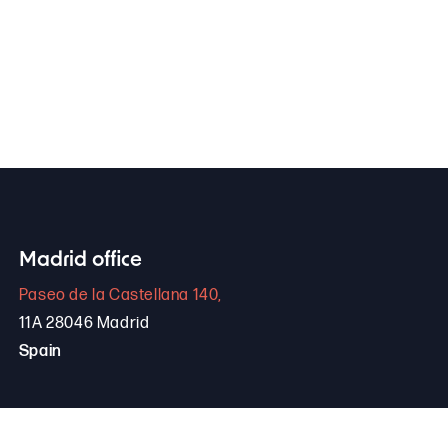
Madrid office
Paseo de la Castellana 140,
11A 28046 Madrid
Spain
+34 646 306 265