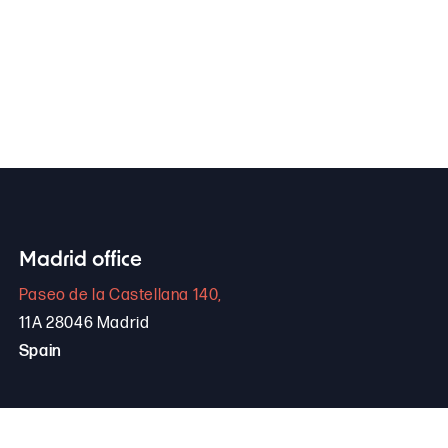
Madrid office
Paseo de la Castellana 140,
11A 28046 Madrid
Spain
+34 646 306 265