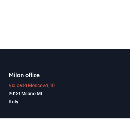
Milan office
Via della Moscova, 10
20121 Milano MI
Italy
+39 389 66 94 256