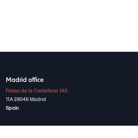
Madrid office
Paseo de la Castellana 140,
11A 28046 Madrid
Spain
+34 646 306 265