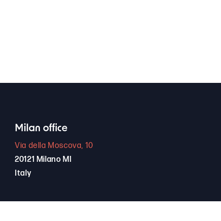
Milan office
Via della Moscova, 10
20121 Milano MI
Italy
+39 389 66 94 256