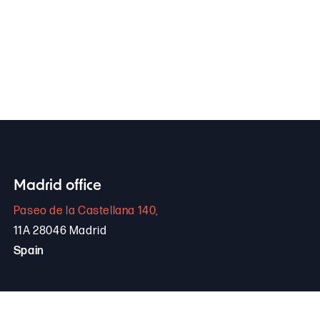
Madrid office
Paseo de la Castellana 140,
11A 28046 Madrid
Spain
+34 646 306 265