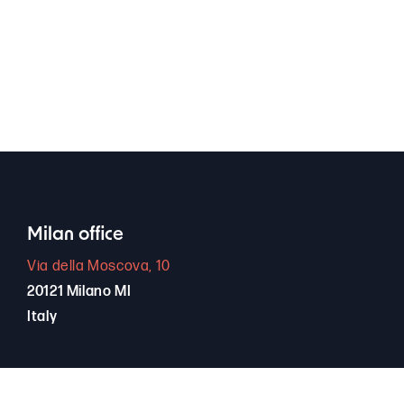
Milan office
Via della Moscova, 10
20121 Milano MI
Italy
+39 389 66 94 256