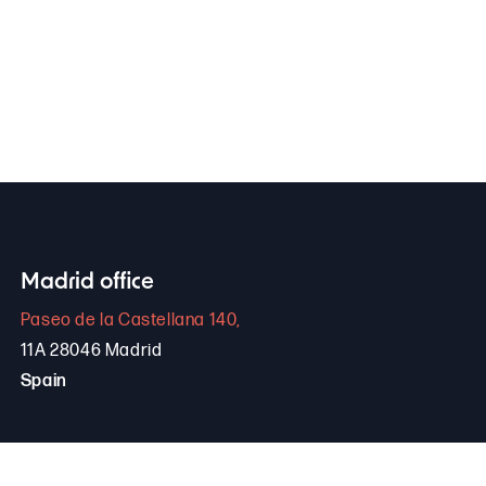
Madrid office
Paseo de la Castellana 140,
11A 28046 Madrid
Spain
+34 646 306 265