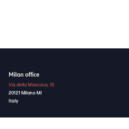
Milan office
Via della Moscova, 10
20121 Milano MI
Italy
+39 389 66 94 256