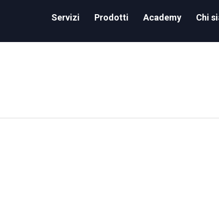
Servizi
Prodotti
Academy
Chi s
Access Control Privileges in Snowflake