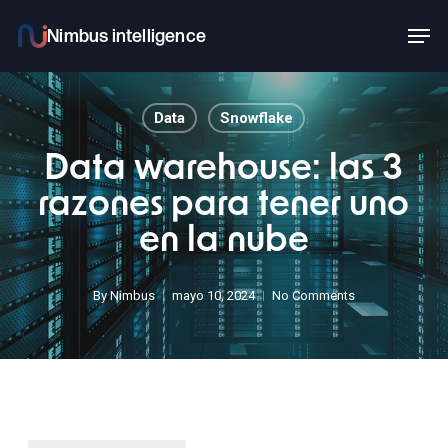
Skip
Men
to
main
content
Data
Snowflake
Data warehouse: las 3
razones para tener uno
en la nube
By
Nimbus
mayo 10, 2024
No Comments