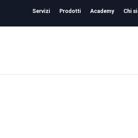
Servizi
Prodotti
Academy
Chi s
or the SnowPro Core Certification Exam