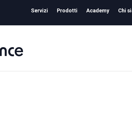
Servizi
Prodotti
Academy
Chi s
ence
ake SnowPro: How to probably Ace it