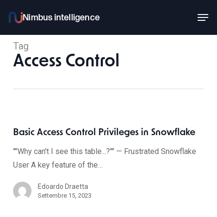
Skip
Men
to
main
Tag
content
Access Control
Basic Access Control Privileges in Snowflake
""Why can't I see this table...?"" — Frustrated Snowflake
User A key feature of the…
Edoardo Draetta
Settembre 15, 2023