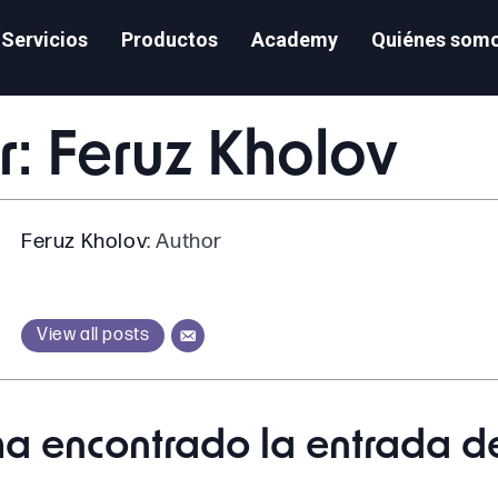
Servicios
Productos
Academy
Quiénes som
r:
Feruz Kholov
Feruz Kholov
: Author
View all posts
ha encontrado la entrada de