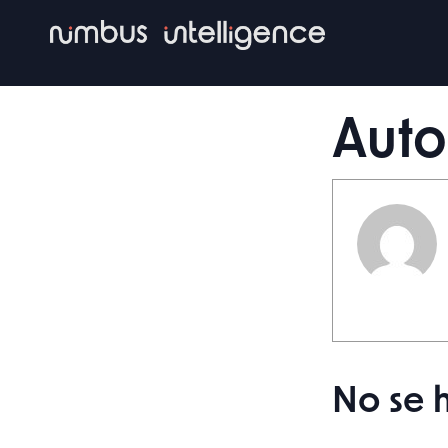
Skip
to
main
content
Auto
No se 