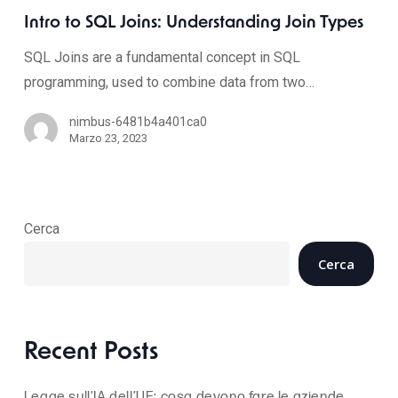
Intro to SQL Joins: Understanding Join Types
SQL Joins are a fundamental concept in SQL
programming, used to combine data from two…
nimbus-6481b4a401ca0
Marzo 23, 2023
Cerca
Cerca
Recent Posts
Legge sull’IA dell’UE: cosa devono fare le aziende