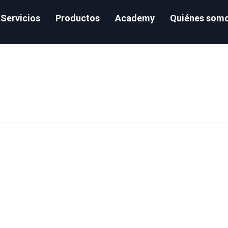
Servicios
Productos
Academy
Quiénes som
ntegration Battle: Fivetran vs. Airbyte