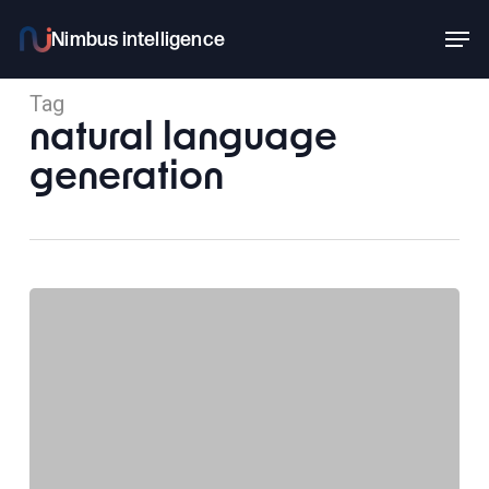
Skip
Men
to
main
Tag
content
natural language
generation