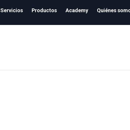
Servicios
Productos
Academy
Quiénes som
ake SnowPro: How to probably Ace it