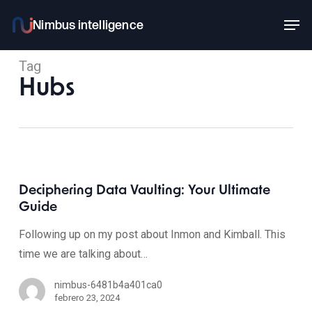
Skip
Men
to
main
Tag
content
Hubs
Deciphering Data Vaulting: Your Ultimate
Guide
Following up on my post about Inmon and Kimball. This
time we are talking about…
nimbus-6481b4a401ca0
febrero 23, 2024